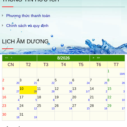
Phương thức thanh toán
Chính sách và quy định
LỊCH ÂM DƯƠNG
8/2026
<<
<
>
>>
CN
T2
T3
T4
T5
T6
T7
1
19/6
2
3
4
5
6
7
8
20
21
22
23
24
25
26
9
10
11
12
13
14
15
27
28
29
30
1/7
2
3
16
17
18
19
20
21
22
4
5
6
7
8
9
10
23
24
25
26
27
28
29
11
12
13
14
15
16
17
30
31
18
19