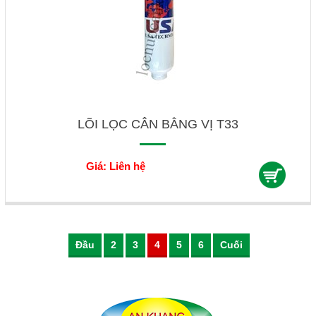
LÕI LỌC CÂN BẰNG VỊ T33
Giá: Liên hệ
Đầu
2
3
4
5
6
Cuối