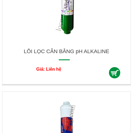
LÕI LỌC CÂN BẰNG pH ALKALINE
Giá: Liên hệ