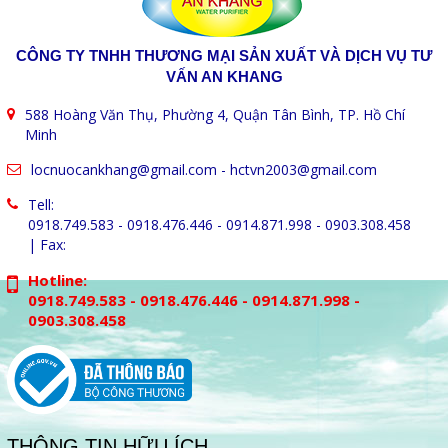
CÔNG TY TNHH THƯƠNG MẠI SẢN XUẤT VÀ DỊCH VỤ TƯ
VẤN AN KHANG
588 Hoàng Văn Thụ, Phường 4, Quận Tân Bình, TP. Hồ Chí
Minh
locnuocankhang@gmail.com
-
hctvn2003@gmail.com
Tell:
0918.749.583 - 0918.476.446 - 0914.871.998 - 0903.308.458
| Fax:
Hotline:
0918.749.583 - 0918.476.446 - 0914.871.998 -
0903.308.458
THÔNG TIN HỮU ÍCH