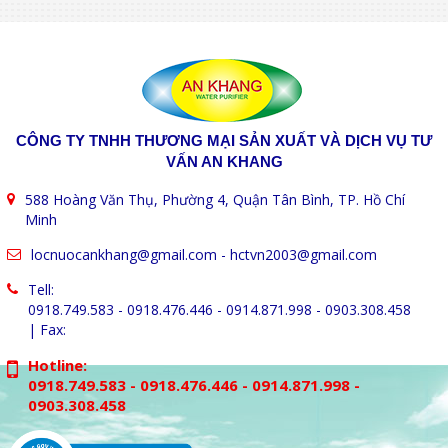
CÔNG TY TNHH THƯƠNG MẠI SẢN XUẤT VÀ DỊCH VỤ TƯ
VẤN AN KHANG
588 Hoàng Văn Thụ, Phường 4, Quận Tân Bình, TP. Hồ Chí
Minh
locnuocankhang@gmail.com
-
hctvn2003@gmail.com
Tell:
0918.749.583 - 0918.476.446 - 0914.871.998 - 0903.308.458
| Fax:
Hotline:
0918.749.583 - 0918.476.446 - 0914.871.998 -
0903.308.458