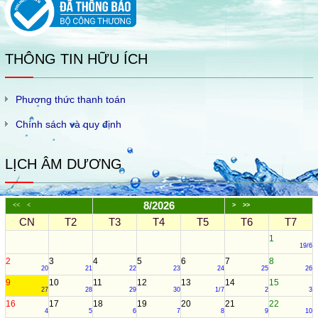
THÔNG TIN HỮU ÍCH
Phương thức thanh toán
Chính sách và quy định
LỊCH ÂM DƯƠNG
8/2026
<<
<
>
>>
CN
T2
T3
T4
T5
T6
T7
1
19/6
2
3
4
5
6
7
8
20
21
22
23
24
25
26
9
10
11
12
13
14
15
27
28
29
30
1/7
2
3
16
17
18
19
20
21
22
4
5
6
7
8
9
10