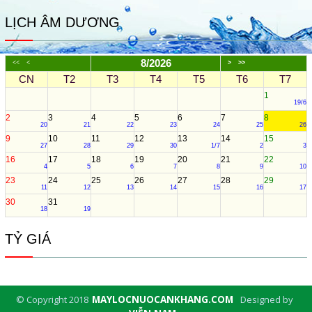
LỊCH ÂM DƯƠNG
8/2026
<<
<
>
>>
CN
T2
T3
T4
T5
T6
T7
1
19/6
2
3
4
5
6
7
8
20
21
22
23
24
25
26
9
10
11
12
13
14
15
27
28
29
30
1/7
2
3
16
17
18
19
20
21
22
4
5
6
7
8
9
10
23
24
25
26
27
28
29
11
12
13
14
15
16
17
30
31
18
19
TỶ GIÁ
© Copyright 2018
MAYLOCNUOCANKHANG.COM
Designed by