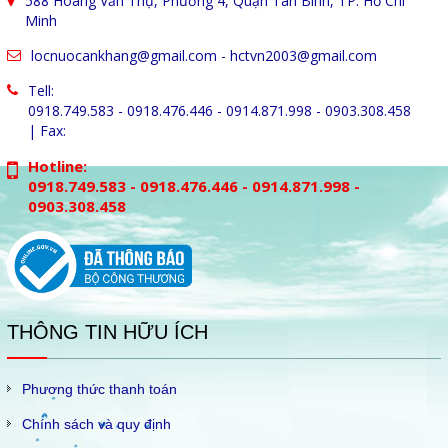
588 Hoàng Văn Thụ, Phường 4, Quận Tân Bình, TP. Hồ Chí
Minh
locnuocankhang@gmail.com
-
hctvn2003@gmail.com
Tell:
0918.749.583 - 0918.476.446 - 0914.871.998 - 0903.308.458
| Fax:
Hotline:
0918.749.583 - 0918.476.446 - 0914.871.998 -
0903.308.458
THÔNG TIN HỮU ÍCH
Phương thức thanh toán
Chính sách và quy định