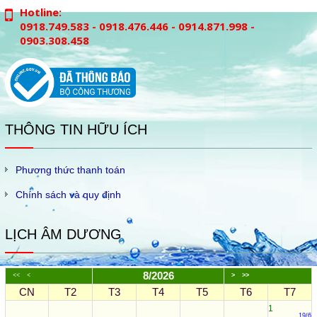
Hotline:
0918.749.583 - 0918.476.446 - 0914.871.998 -
0903.308.458
THÔNG TIN HỮU ÍCH
Phương thức thanh toán
Chính sách và quy định
LỊCH ÂM DƯƠNG
8/2026
<<
<
>
>>
CN
T2
T3
T4
T5
T6
T7
1
19/6