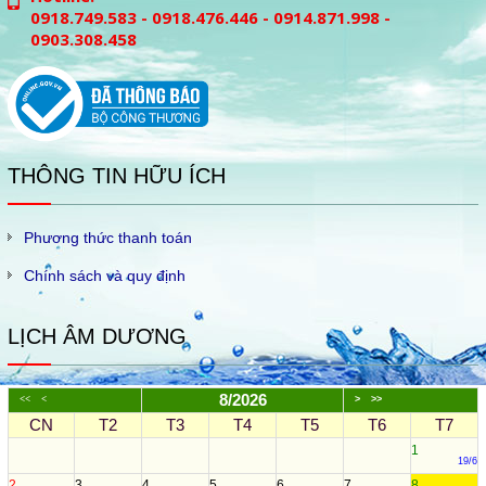
0918.749.583 - 0918.476.446 - 0914.871.998 -
0903.308.458
THÔNG TIN HỮU ÍCH
Phương thức thanh toán
Chính sách và quy định
LỊCH ÂM DƯƠNG
8/2026
<<
<
>
>>
CN
T2
T3
T4
T5
T6
T7
1
19/6
2
3
4
5
6
7
8