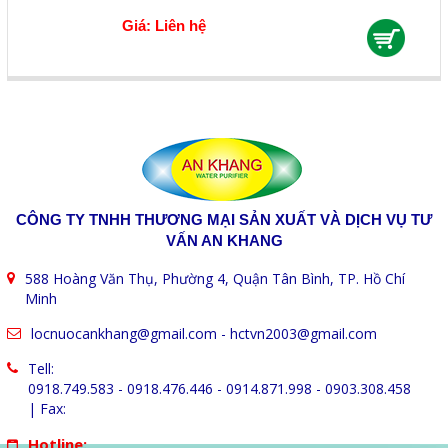
Giá: Liên hệ
CÔNG TY TNHH THƯƠNG MẠI SẢN XUẤT VÀ DỊCH VỤ TƯ
VẤN AN KHANG
588 Hoàng Văn Thụ, Phường 4, Quận Tân Bình, TP. Hồ Chí
Minh
locnuocankhang@gmail.com
-
hctvn2003@gmail.com
Tell:
0918.749.583 - 0918.476.446 - 0914.871.998 - 0903.308.458
| Fax:
Hotline: